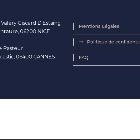
. Valery Giscard D'Estaing
Mentions Légales
entaure, 06200 NICE
Politique de confidentia
e Pasteur
ajestic, 06400 CANNES
FAQ