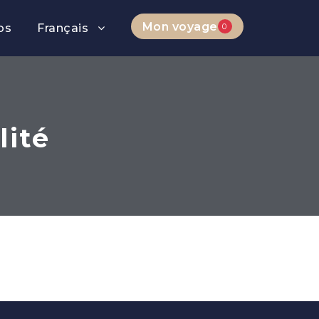
Mon voyage
0
os
Français
lité