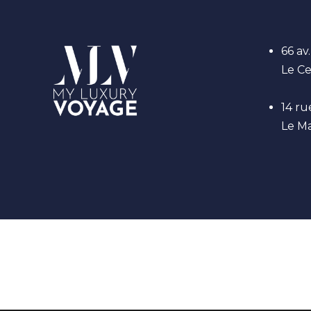
66 av
Le C
14 ru
Le M