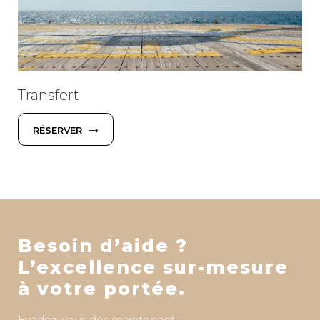
Transfert
RÉSERVER
Besoin d’aide ?
L’excellence sur-mesure
à votre portée.
Evadez-vous dès maintenant !