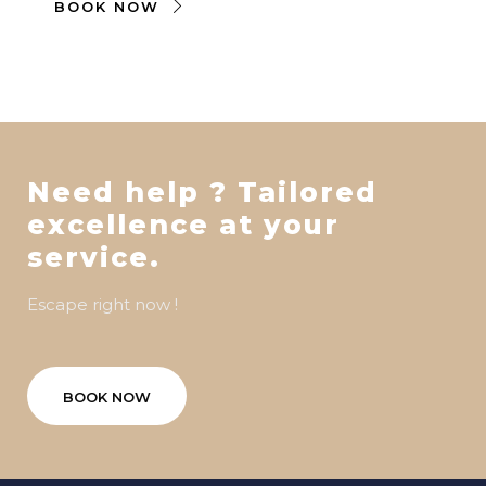
BOOK NOW
Need help ? Tailored
excellence at your
service.
Escape right now !
BOOK NOW